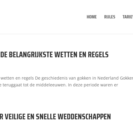
HOME
RIJLES
TARIE
 DE BELANGRIJKSTE WETTEN EN REGELS
e wetten en regels De geschiedenis van gokken in Nederland Gokke
ie teruggaat tot de middeleeuwen. In deze periode waren er
OR VEILIGE EN SNELLE WEDDENSCHAPPEN