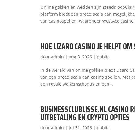
Online gokken en wedden zijn steeds populair
platform biedt een breed scala aan mogelijkh
van casinospellen, waaronder WestAce casino.
HOE LIZARO CASINO JE HELPT OM 
door
admin
|
aug 3, 2026
|
public
In de wereld van online gokken biedt Lizaro Ca
van een breed scala aan casino spellen. Met e
een royale welkomstbonus en een...
BUSINESSCLUBLISSE.NL CASINO 
UITBETALING EN CRYPTO OPTIES
door
admin
|
jul 31, 2026
|
public